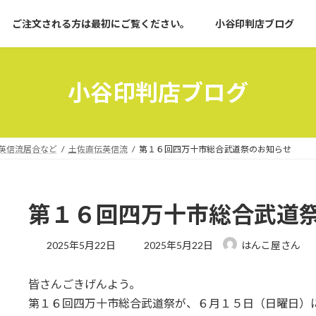
ご注文される方は最初にご覧ください。
小谷印判店ブログ
小谷印判店ブログ
英信流居合など
土佐直伝英信流
第１６回四万十市総合武道祭のお知らせ
第１６回四万十市総合武道
最
2025年5月22日
2025年5月22日
はんこ屋さん
終
更
皆さんごきげんよう。
新
日
第１６回四万十市総合武道祭が、６月１５日（日曜日）
時