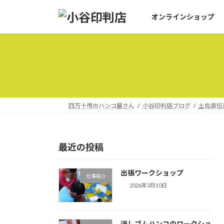
コ
ナ
オンラインショップ
ン
ビ
テ
ゲ
ン
ー
ツ
シ
へ
ョ
ス
ン
キ
に
ッ
移
四万十市のハンコ屋さん
小谷印判店ブログ
土佐直伝
プ
動
最近の投稿
出張ワークショップ
仕事紹介
2026年3月10日
消しゴムハンコのワークショ