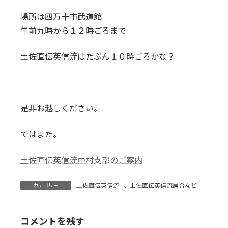
:
場所は四万十市武道館
午前九時から１２時ごろまで
土佐直伝英信流はたぶん１０時ごろかな？
是非お越しください。
ではまた。
土佐直伝英信流中村支部のご案内
土佐直伝英信流
、
土佐直伝英信流居合など
カテゴリー
コメントを残す