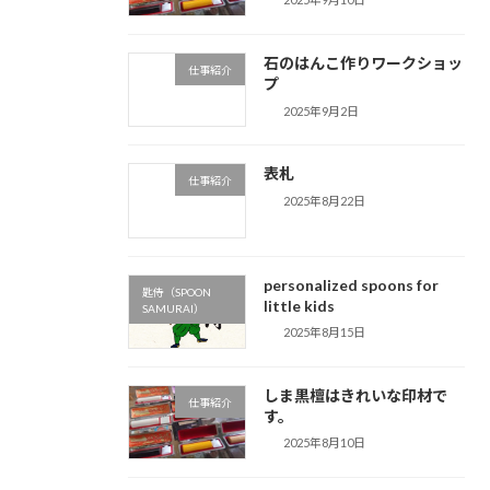
石のはんこ作りワークショッ
仕事紹介
プ
2025年9月2日
表札
仕事紹介
2025年8月22日
personalized spoons for
匙侍（SPOON
little kids
SAMURAI）
2025年8月15日
しま黒檀はきれいな印材で
仕事紹介
す。
2025年8月10日