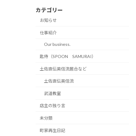
カテゴリー
お知らせ
仕事紹介
Our business.
匙侍（SPOON SAMURAI）
土佐直伝英信流居合など
土佐直伝英信流
武道教室
店主の独り言
未分類
町家再生日記