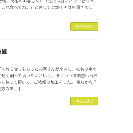
の今朝、高齢のお客さんが「先日は良いハンコを作って
、これ食べてね。」と言って突然イチゴを頂きまし
続きを読む
値観
印を作らせてもらったお客さんが来店し、社名の字の
に短く削って貰いたいという。 そういう微調整は当然
らく待って頂いて、ご依頼の加工をした。 幾らかね？
の気 […]
続きを読む