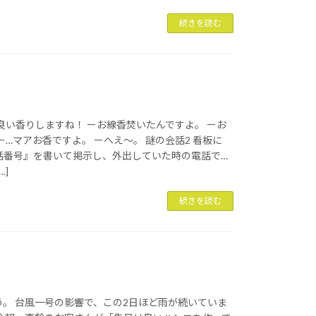
続きを読む
良い香りしますね！ ーお線香焚いたんですよ。 ーお
ー…マアお香ですよ。 ーへえ～。 謎の会話2 看板に
話番号』を書いて掲示し、外出していた時の電話で…
…]
続きを読む
う。 台風一号の影響で、この2日ほど雨が続いていま