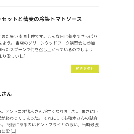
ーセットと蕎麦の冷製トマトソース
だまだ暑い南国土佐です。こんな日は蕎麦でさっぱり
んよう。 当店のグリーンウッドワーク講習会に参加
作ったスプーンで何を召し上がっているのでしょう
り愛しい […]
続きを読む
木さん
う。アントニオ猪木さんが亡くなりました。 まさに巨
代が終わってしまった。 それにしても猪木さんの試合
た。 記憶にあるのはドン・フライとの戦い。当時最強
殴 […]