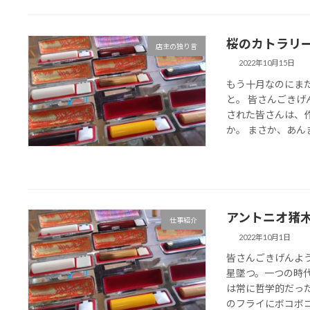
桜のカトラリ
店主の独り言
2022年10月15日
もう十月なのにま
と。 皆さんごきげ
された皆さんは、
か。 まさか、あんま
アントニオ猪
仕事紹介
2022年10月1日
皆さんごきげんよ
星墜つ。一つの時
は常に哲学的だっ
のフライにボコボコに