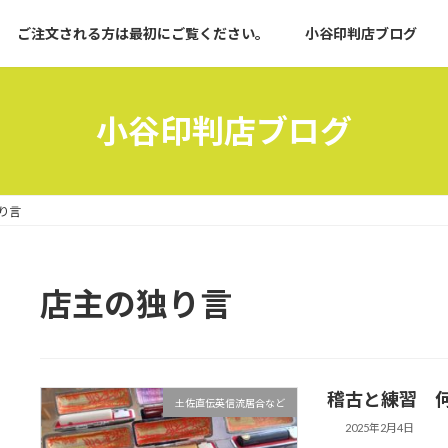
ご注文される方は最初にご覧ください。
小谷印判店ブログ
小谷印判店ブログ
り言
店主の独り言
稽古と練習 
土佐直伝英信流居合など
2025年2月4日