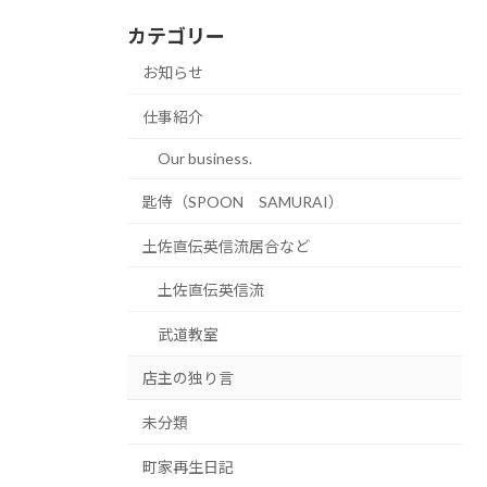
カテゴリー
お知らせ
仕事紹介
Our business.
匙侍（SPOON SAMURAI）
土佐直伝英信流居合など
土佐直伝英信流
武道教室
店主の独り言
未分類
町家再生日記