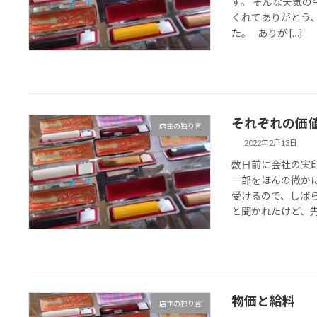
す。 そんな天気
くれてありがとう
た。 ありが […]
それぞれの価
店主の独り言
2022年2月13日
数日前に会社の実
一部をほんの微か
受けるので、しば
と聞かれたけど、先方
物価と給料
店主の独り言