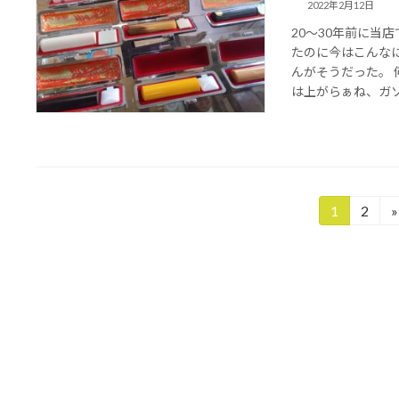
2022年2月12日
20～30年前に当
たのに今はこんな
んがそうだった。
は上がらぁね、ガソリ
投
1
2
»
固
固
定
定
稿
ペ
ペ
の
ー
ー
ジ
ジ
ペ
ー
ジ