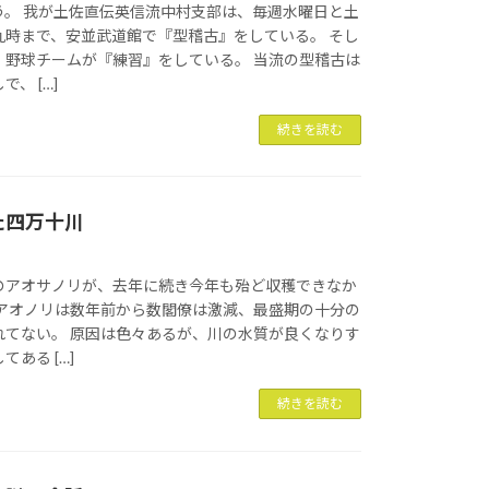
う。 我が土佐直伝英信流中村支部は、毎週水曜日と土
九時まで、安並武道館で『型稽古』をしている。 そし
、野球チームが『練習』をしている。 当流の型稽古は
、 […]
続きを読む
た四万十川
のアオサノリが、去年に続き今年も殆ど収穫できなか
ジアオノリは数年前から数閣僚は激減、最盛期の十分の
れてない。 原因は色々あるが、川の水質が良くなりす
ある […]
続きを読む