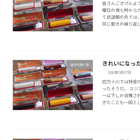
皆さんごきげんよ
曜日の夜七時から
て武道館の外では
同じ動きの繰り返しで
きれいになっ
店主の独り言
2023年5月17日
四万十川では特産
ったそうだ。 ス
一以下しか収穫さ
ぎたことも一因として