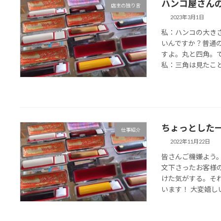
ハンコ屋さん
店主の独り言
2023年3月1日
私：ハンコの大き
いんですか？普通
すよ。丸と四角。
私：三角は見たことな
ちょっとした
仕事紹介
2022年11月22日
皆さんご機嫌よう
文下さったお客様
けた気がする。そ
います！ 大変嬉しいで