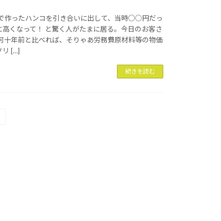
店で作ったハンコを引き合いに出して、当時○○円だっ
に高くなって！ と驚く人がたまに居る。今日のお客さ
 何十年前と比べれば、そりゃあ労務費原材料等の物価
 […]
続きを読む