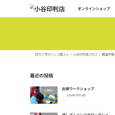
コ
ナ
オンラインショップ
ン
ビ
テ
ゲ
ン
ー
ツ
シ
へ
ョ
ス
ン
キ
に
ッ
移
四万十市のハンコ屋さん
小谷印判店ブログ
店主の独
プ
動
最近の投稿
出張ワークショップ
仕事紹介
2026年3月10日
消しゴムハンコのワークショ