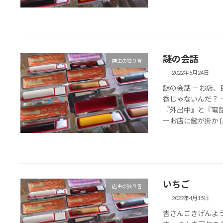
謎の会話
店主の独り言
2022年6月24日
謎の会話 ーお店、
香じゃないんだ？ 
『外出中』と『電
ーお店に鍵が掛か [
いちご
店主の独り言
2022年4月15日
皆さんごきげんよ