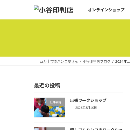
コ
ナ
オンラインショップ
ン
ビ
テ
ゲ
ン
ー
ツ
シ
へ
ョ
ス
ン
キ
に
ッ
移
四万十市のハンコ屋さん
小谷印判店ブログ
2024年1
プ
動
最近の投稿
出張ワークショップ
仕事紹介
2026年3月10日
消しゴムハンコのワークショ