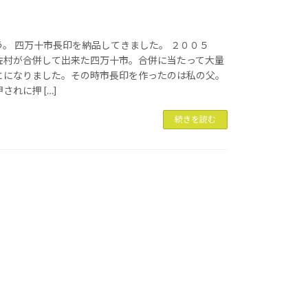
。 四万十市長印を納品してきました。 ２００５
佐村が合併して出来た四万十市。合併に当たって大量
とになりました。その時市長印を作ったのは私の父。
れに押 […]
続きを読む