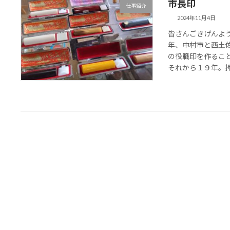
市長印
仕事紹介
2024年11月4日
皆さんごきげんよう
年、中村市と西土
の役職印を作るこ
それから１９年。押さ