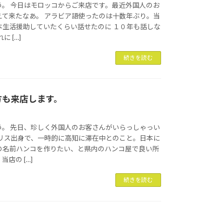
う。 今日はモロッコからご来店です。最近外国人のお
えて来たなあ。 アラビア語使ったのは十数年ぶり。当
本生活援助していたくらい話せたのに １０年も話しな
 […]
続きを読む
方も来店します。
う。 先日、珍しく外国人のお客さんがいらっしゃっい
ギリス出身で、一時的に高知に滞在中とのこと。日本に
の名前ハンコを作りたい、と県内のハンコ屋で良い所
店の […]
続きを読む