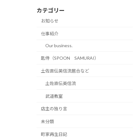
カテゴリー
お知らせ
仕事紹介
Our business.
匙侍（SPOON SAMURAI）
土佐直伝英信流居合など
土佐直伝英信流
武道教室
店主の独り言
未分類
町家再生日記