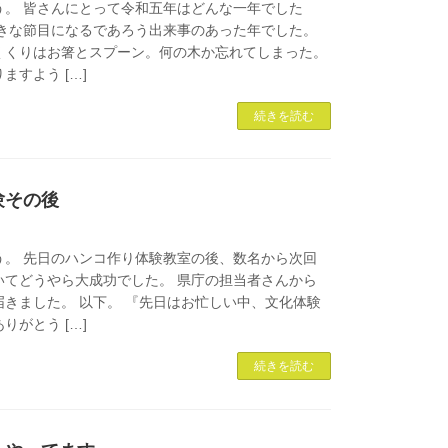
う。 皆さんにとって令和五年はどんな一年でした
大きな節目になるであろう出来事のあった年でした。
くくりはお箸とスプーン。何の木か忘れてしまった。
ますよう […]
続きを読む
験その後
う。 先日のハンコ作り体験教室の後、数名から次回
いてどうやら大成功でした。 県庁の担当者さんから
きました。 以下。 『先日はお忙しい中、文化体験
りがとう […]
続きを読む