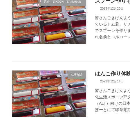
スプーン作り
匙侍（SPOON SAMURAI）
2023年12月20日
皆さんごきげんよ
ているトム君、リ
でスプーンを作り
れ名前とコルローズ。
はんこ作り体
仕事紹介
2023年12月14日
皆さんごきげんよ
化生活スポーツ部
（ALT）向けの
ぽーとにて印章彫刻