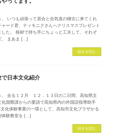
もやってます。
う。 いつも頑張って居合と合気道の稽古に来てくれ
チャード君、ティモニクさんへクリスマスプレゼント
ました。 桜材で持ち手にちょっと工夫して、それぞ
 まあま […]
続きを読む
験で日本文化紹介
う。 去る１２月 １２．１３日の二日間、高知県文
文化国際課からの要請で高知県内の外国語指導助手
日本文化体験事業の一環として、高知市文化プラザかる
体験教室を […]
続きを読む