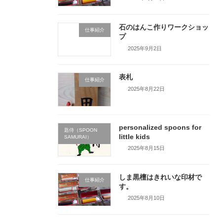
石のはんこ作りワークショッ
仕事紹介
プ
2025年9月2日
表札
仕事紹介
2025年8月22日
personalized spoons for
匙侍（SPOON
little kids
SAMURAI）
2025年8月15日
しま黒檀はきれいな印材で
仕事紹介
す。
2025年8月10日