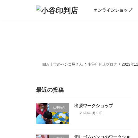
コ
ナ
ン
ビ
オンラインショップ
テ
ゲ
ン
ー
ツ
シ
へ
ョ
ス
ン
キ
に
ッ
移
プ
動
四万十市のハンコ屋さん
小谷印判店ブログ
2023年1
最近の投稿
出張ワークショップ
仕事紹介
2026年3月10日
消しゴムハンコのワークショ