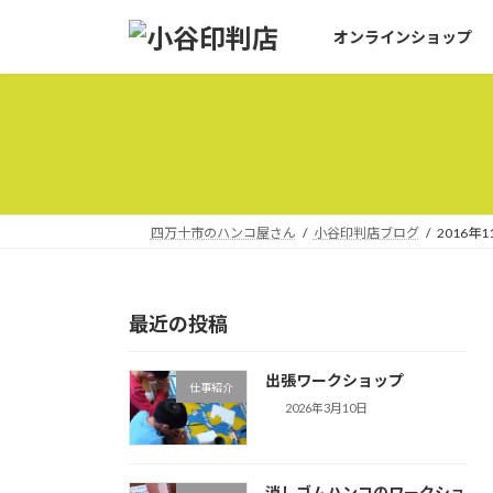
コ
ナ
オンラインショップ
ン
ビ
テ
ゲ
ン
ー
ツ
シ
へ
ョ
ス
ン
キ
に
ッ
移
四万十市のハンコ屋さん
小谷印判店ブログ
2016年1
プ
動
最近の投稿
出張ワークショップ
仕事紹介
2026年3月10日
消しゴムハンコのワークショ