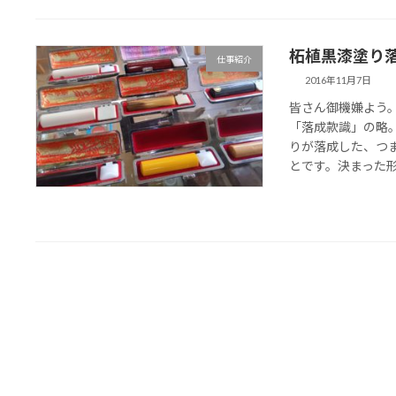
柘植黒漆塗り
仕事紹介
2016年11月7日
皆さん御機嫌よう。
「落成款識」の略
りが落成した、つ
とです。決まった形式