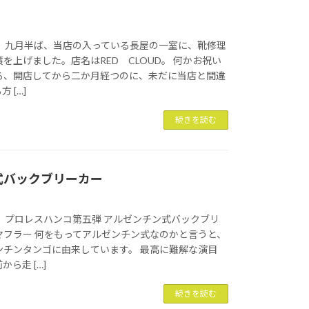
。 九月半ば、当店の入っている長屋の一室に、靴修理
を上げました。店名はRED CLOUD。 何かお祝い
ろ、開店してから二か月経つのに、未だに当店と間違
 […]
続きを読む
式バックブリーカー
 プロレスハンコ第五弾 アルゼンチン式バックブリ
マフラー 何をもってアルゼンチン式なのかと言うと、
ンチンタンゴに由来しています。 最高に難解な演目
ら走 […]
続きを読む