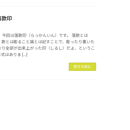
落款印
 今回は落款印（らっかんいん）です。 落款とは
。款とは彫ること識とは記すことで、彫ったり書いた
まり全部が出来上がった印（しるし）だよ、というこ
はありま […]
続きを読む