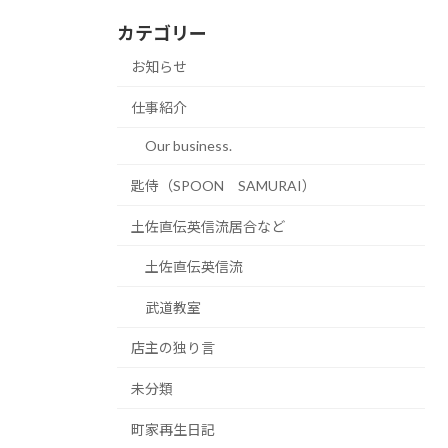
カテゴリー
お知らせ
仕事紹介
Our business.
匙侍（SPOON SAMURAI）
土佐直伝英信流居合など
土佐直伝英信流
武道教室
店主の独り言
未分類
町家再生日記