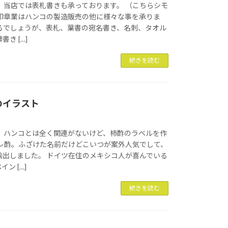
 当店では表札書きも承っております。 （こちらシモ
 印章業はハンコの製造販売の他に様々な事を承りま
れるでしょうが、表札、葉書の宛名書き、名刺、タオル
き […]
続きを読む
のイラスト
。 ハンコとは全く関連がないけど、柿酢のラベルを作
ザレ酢。ふざけた名前だけどこいつが案外人気でして、
輸出しました。 ドイツ在住のメキシコ人が喜んでいる
ン […]
続きを読む