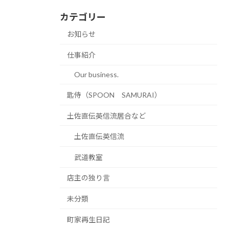
カテゴリー
お知らせ
仕事紹介
Our business.
匙侍（SPOON SAMURAI）
土佐直伝英信流居合など
土佐直伝英信流
武道教室
店主の独り言
未分類
町家再生日記