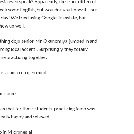
ia even speak? Apparently, there are different
peak some English, but wouldn’t you know it—our
 day! We tried using Google Translate, but
show up well.
hing dojo senior, Mr. Okunomiya, jumped in and
ong local accent). Surprisingly, they totally
me practicing together.
 is a sincere, open mind.
ho came.
n that for those students, practicing iaido was
really happy and relieved.
o in Micronesia!