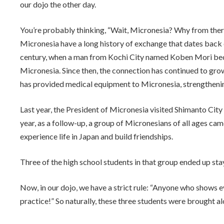
our dojo the other day.
:
You’re probably thinking, “Wait, Micronesia? Why from there
Micronesia have a long history of exchange that dates back ov
century, when a man from Kochi City named Koben Mori beca
Micronesia. Since then, the connection has continued to grow
has provided medical equipment to Micronesia, strengthenin
Last year, the President of Micronesia visited Shimanto City
year, as a follow-up, a group of Micronesians of all ages came
experience life in Japan and build friendships.
Three of the high school students in that group ended up sta
Now, in our dojo, we have a strict rule: “Anyone who shows eve
practice!” So naturally, these three students were brought alo