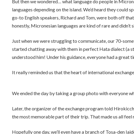
But then we wondered… what language do people in Micrones
languages depending on the island. We’d heard they could s
go-to English speakers, Richard and Tom, were both off that
honestly, Micronesian languages are kind of rare and didn’t 
Just when we were struggling to communicate, our 70-somet
started chatting away with them in perfect Hata dialect (a str
understood him! Under his guidance, everyone had a great ti
It really reminded us that the heart of international exchange
We ended the day by taking a group photo with everyone w
Later, the organizer of the exchange program told Hirokiccha
the most memorable part of their trip. That made us all feel 
Hopefully one day, we’ll even have a branch of Tosa-den Iaid