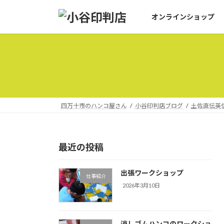
コ
ナ
オンラインショップ
ン
ビ
テ
ゲ
ン
ー
ツ
シ
へ
ョ
ス
ン
キ
に
ッ
移
四万十市のハンコ屋さん
小谷印判店ブログ
土佐直伝英
プ
動
最近の投稿
出張ワークショップ
仕事紹介
2026年3月10日
消しゴムハンコのワークショ