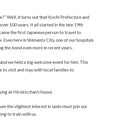
?” Well, it turns out that Kochi Prefecture and
er 100 years. It all started in the late 19th
me the first Japanese person to travel to
. Even here in Shimanto City, one of our hospitals
g the bond even more in recent years.
 and we held a big welcome event for him. This
 to visit and stay with local families to
ying at Hirokicchan’s house.
n the slightest interest in iaido must join our
ng to train with us.