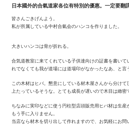
日本國外的合氣道家各位有特別的優惠。一定要翻
皆さんごきげんよう。
私が所属している中村合氣会のハンコを作りました。
大きいハンコは骨が折れる。
合気道教室に来てくれている子供達向けの証書を書いて
れでなくても我が道場には道場印がなかったなあ、と言
この木材はヒバ。懇意にしている材木屋さんから分けて
上たっているそうな。とても成長が遅いので木目は緻密
ちなみに実印などに使う円柱型店頭販売用ヒバ材は生産
もう手に入りません。
当店なら材木を切り出して作れますので、お気軽にお問