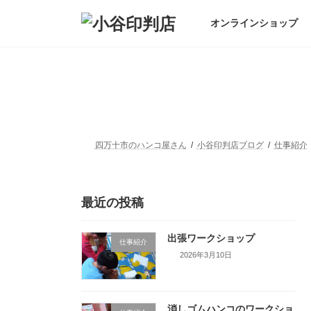
コ
ナ
ン
ビ
オンラインショップ
テ
ゲ
ン
ー
ツ
シ
へ
ョ
ス
ン
キ
に
ッ
移
プ
動
四万十市のハンコ屋さん
小谷印判店ブログ
仕事紹介
最近の投稿
出張ワークショップ
仕事紹介
2026年3月10日
消しゴムハンコのワークショ