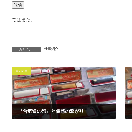
送信
ではまた。
仕事紹介
カテゴリー
前の記事
『合気道の印』と偶然の繋がり
2023年3月24日