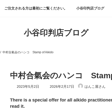
ご注文される方は最初にご覧ください。
小谷印判店ブログ
小谷印判店ブログ
中村合氣会のハンコ Stamp of Aikido
中村合氣会のハンコ Stamp 
最
2023年5月2日
2026年2月17日
はんこ屋さん
終
更
新
There is a special offer for all aikido practitio
日
read it.
時
: