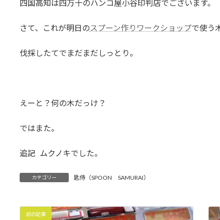
四国高知は四万十のハンコ屋小谷印判店でございます。
:
さて、これが明日の
スプーン作りワークショップ
で使う
伐採したてでまだまだしっとり。
えーと？何の木だっけ？
ではまた。
追記 ムクノキでした。
匙侍（SPOON SAMURAI）
カテゴリー
前の記事