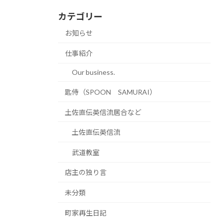
カテゴリー
お知らせ
仕事紹介
Our business.
匙侍（SPOON SAMURAI）
土佐直伝英信流居合など
土佐直伝英信流
武道教室
店主の独り言
未分類
町家再生日記