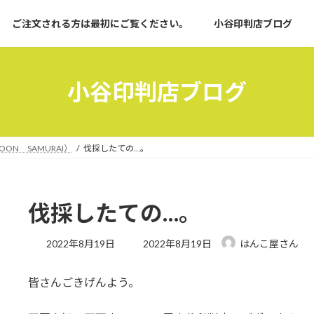
ご注文される方は最初にご覧ください。
小谷印判店ブログ
小谷印判店ブログ
OON SAMURAI）
伐採したての…。
伐採したての…。
最
2022年8月19日
2022年8月19日
はんこ屋さん
終
更
皆さんごきげんよう。
新
日
時