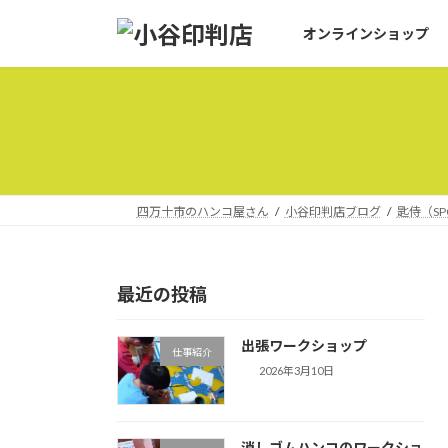
コ
ナ
オンラインショップ
ン
ビ
テ
ゲ
ン
ー
ツ
シ
へ
ョ
ス
ン
キ
に
ッ
移
四万十市のハンコ屋さん
小谷印判店ブログ
匙侍（SP
プ
動
最近の投稿
出張ワークショップ
仕事紹介
2026年3月10日
消しゴムハンコのワークショ