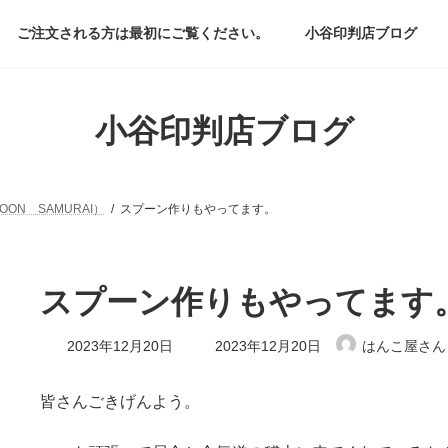
ご注文される方は最初にご覧ください。
小谷印判店ブログ
小谷印判店ブログ
OON SAMURAI）
スプーン作りもやってます。
スプーン作りもやってます
最
2023年12月20日
2023年12月20日
はんこ屋さん
終
更
新
皆さんごきげんよう。
日
時
: