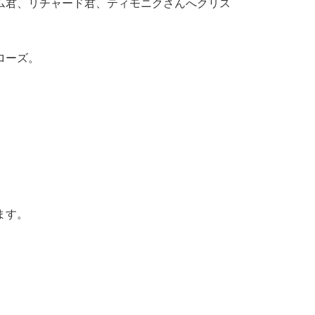
ム君、リチャード君、ティモニクさんへクリス
ローズ。
ます。