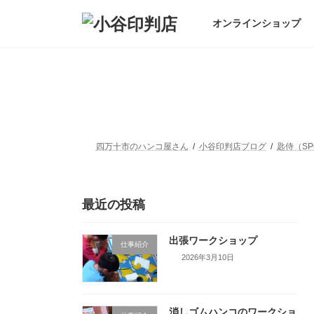
コ
ナ
ン
ビ
オンラインショップ
テ
ゲ
ン
ー
ツ
シ
へ
ョ
ス
ン
キ
に
ッ
移
プ
動
四万十市のハンコ屋さん
小谷印判店ブログ
匙侍（SP
最近の投稿
出張ワークショップ
仕事紹介
2026年3月10日
消しゴムハンコのワークショ