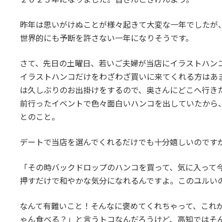
日
時
昨年は思いがけぬことが様々起きて大変な一年でしたが
:
世界的にも予断を許さない一年になりそうです。
さて、先日の土曜日、若いご夫婦が当店にイラストハン
イラストハンコだけをわざわざ買いに来てくれる方はあ
は久しぶりのお出掛けをするので、奥さんにどこへ行き
前行ったイベントで色々面白いハンコを出していたから
とのこと。
デートで当店を選んでくれるだけでも十分嬉しいのです
「その時バックドロップのハンコを買って、気に入って
押すだけで和やかな気分になれるんですよ。このユルい
なんて有難いこと！そんなに褒めてくれちゃって、これ
ゃん食べる？」と言うトコなんだろうけど、高知ではそ