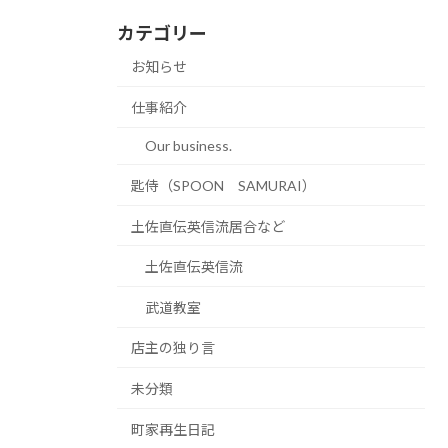
カテゴリー
お知らせ
仕事紹介
Our business.
匙侍（SPOON SAMURAI）
土佐直伝英信流居合など
土佐直伝英信流
武道教室
店主の独り言
未分類
町家再生日記