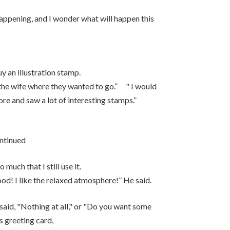
happening, and I wonder what will happen this
y an illustration stamp.
d the wife where they wanted to go.” " I would
 and saw a lot of interesting stamps.”
ontinued
 much that I still use it.
od! I like the relaxed atmosphere!” He said.
 said, "Nothing at all," or "Do you want some
 greeting card,