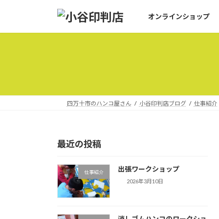
コ
ナ
オンラインショップ
ン
ビ
テ
ゲ
ン
ー
ツ
シ
へ
ョ
ス
ン
キ
に
ッ
移
四万十市のハンコ屋さん
小谷印判店ブログ
仕事紹介
プ
動
最近の投稿
出張ワークショップ
仕事紹介
2026年3月10日
消しゴムハンコのワークショ