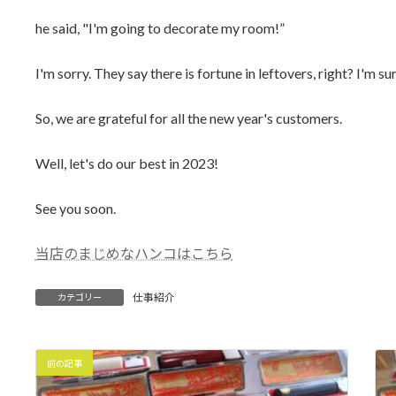
he said, "I'm going to decorate my room!”
I'm sorry. They say there is fortune in leftovers, right? I'm sur
So, we are grateful for all the new year's customers.
Well, let's do our best in 2023!
See you soon.
当店のまじめなハンコはこちら
仕事紹介
カテゴリー
前の記事