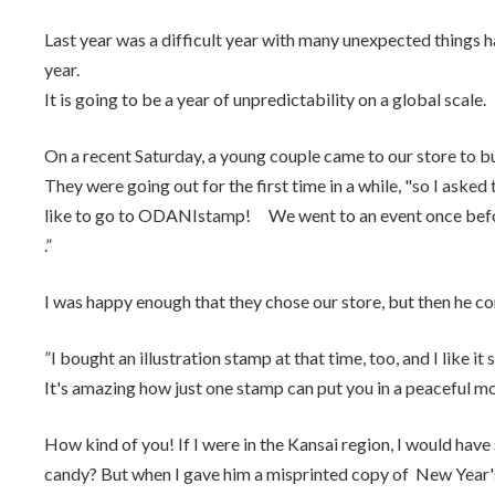
Last year was a difficult year with many unexpected things 
year.
It is going to be a year of unpredictability on a global scale.
On a recent Saturday, a young couple came to our store to bu
They were going out for the first time in a while, "so I aske
like to go to ODANIstamp! We went to an event once before
.”
I was happy enough that they chose our store, but then he c
”I bought an illustration stamp at that time, too, and I like it so
It's amazing how just one stamp can put you in a peaceful mo
How kind of you! If I were in the Kansai region, I would have
candy? But when I gave him a misprinted copy of New Year's