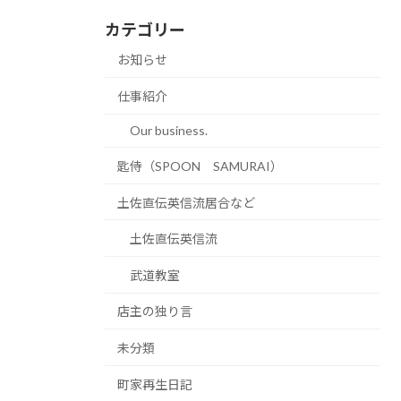
カテゴリー
お知らせ
仕事紹介
Our business.
匙侍（SPOON SAMURAI）
土佐直伝英信流居合など
土佐直伝英信流
武道教室
店主の独り言
未分類
町家再生日記