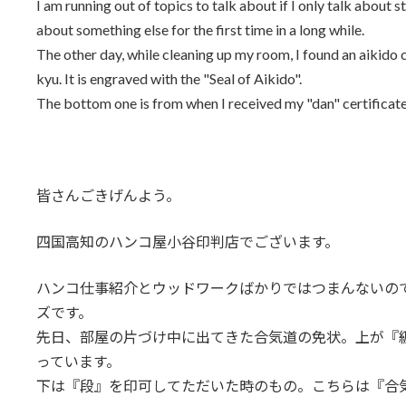
I am running out of topics to talk about if I only talk about
:
about something else for the first time in a long while.
The other day, while cleaning up my room, I found an aikido 
kyu. It is engraved with the "Seal of Aikido".
The bottom one is from when I received my "dan" certificate. 
皆さんごきげんよう。
四国高知のハンコ屋小谷印判店でございます。
ハンコ仕事紹介とウッドワークばかりではつまんないの
ズです。
先日、部屋の片づけ中に出てきた合気道の免状。上が『
っています。
下は『段』を印可してただいた時のもの。こちらは『合