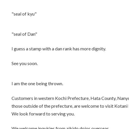
"seal of kyu"
"seal of Dan"
I guess a stamp with a dan rank has more dignity.
See you soon.
I am the one being thrown.
Customers in western Kochi Prefecture, Hata County, Nanyo 
those outside of the prefecture, are welcome to visit Kotani
We look forward to serving you.
We welcome inquiries from aikido dojos overseas.