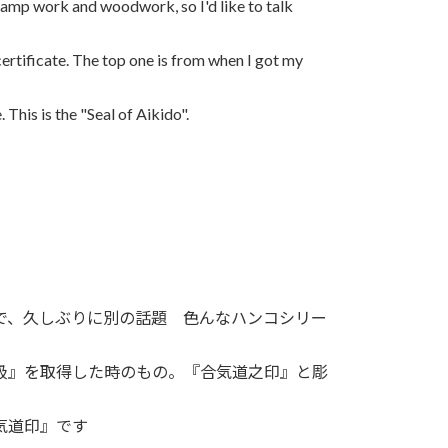
 stamp work and woodwork, so I'd like to talk
certificate. The top one is from when I got my
This is the "Seal of Aikido".
で、久しぶりに別の話題 色んなハンコシリー
級』を取得した時のもの。『合気道之印』と彫
気道印』です