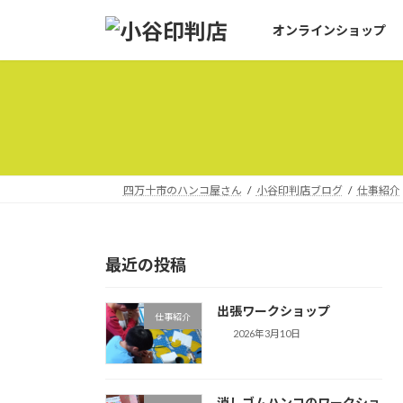
コ
ナ
オンラインショップ
ン
ビ
テ
ゲ
ン
ー
ツ
シ
へ
ョ
ス
ン
キ
に
ッ
移
四万十市のハンコ屋さん
小谷印判店ブログ
仕事紹介
プ
動
最近の投稿
出張ワークショップ
仕事紹介
2026年3月10日
消しゴムハンコのワークショ