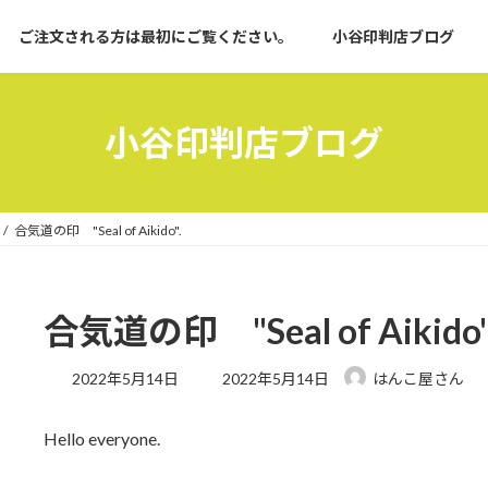
ご注文される方は最初にご覧ください。
小谷印判店ブログ
小谷印判店ブログ
合気道の印 "Seal of Aikido".
合気道の印 "Seal of Aikido"
最
2022年5月14日
2022年5月14日
はんこ屋さん
終
更
Hello everyone.
新
日
時