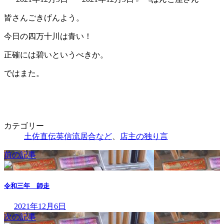
終
更
皆さんごきげんよう。
新
日
今日の四万十川は青い！
時
:
正確には碧いというべきか。
ではまた。
カテゴリー
土佐直伝英信流居合など
、
店主の独り言
前の記事
令和三年 師走
2021年12月6日
次の記事