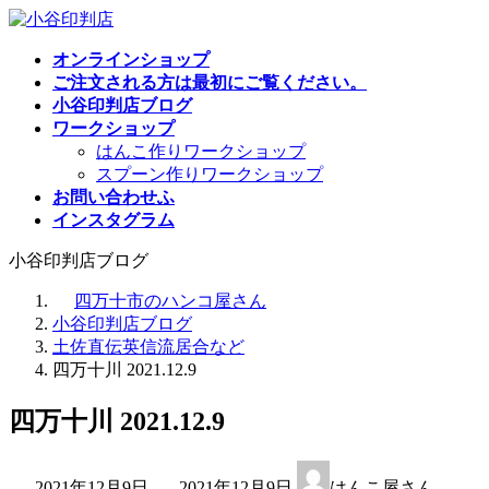
コ
ナ
ン
ビ
オンラインショップ
テ
ゲ
ご注文される方は最初にご覧ください。
ン
ー
小谷印判店ブログ
ツ
シ
ワークショップ
へ
ョ
はんこ作りワークショップ
ス
ン
スプーン作りワークショップ
キ
に
お問い合わせふ
ッ
移
インスタグラム
プ
動
小谷印判店ブログ
四万十市のハンコ屋さん
小谷印判店ブログ
土佐直伝英信流居合など
四万十川 2021.12.9
四万十川 2021.12.9
最
2021年12月9日
2021年12月9日
はんこ屋さん