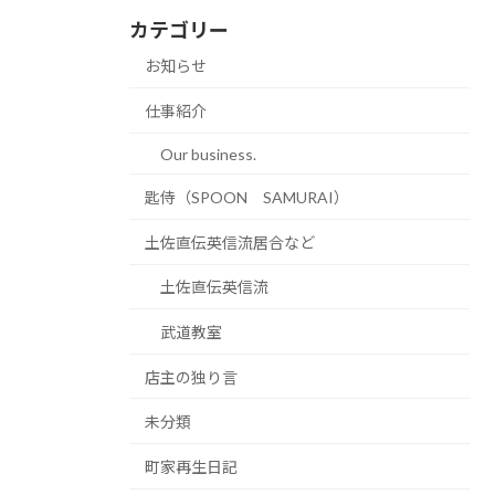
カテゴリー
お知らせ
仕事紹介
Our business.
匙侍（SPOON SAMURAI）
土佐直伝英信流居合など
土佐直伝英信流
武道教室
店主の独り言
未分類
町家再生日記