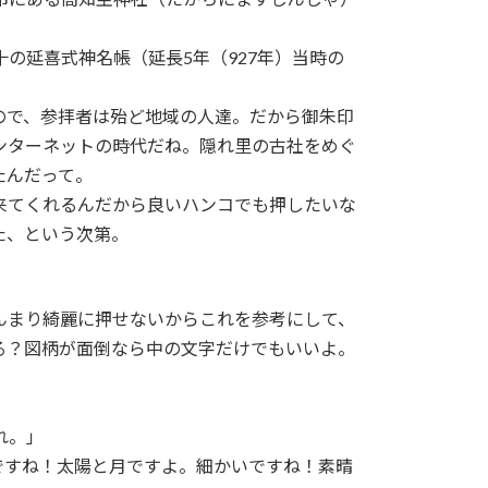
の延喜式神名帳（延長5年（927年）当時の
ので、参拝者は殆ど地域の人達。だから御朱印
ンターネットの時代だね。隠れ里の古社をめぐ
たんだって。
来てくれるんだから良いハンコでも押したいな
た、という次第。
んまり綺麗に押せないからこれを参考にして、
る？図柄が面倒なら中の文字だけでもいいよ。
」
れ。」
ですね！太陽と月ですよ。細かいですね！素晴