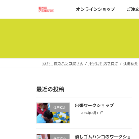
コ
ナ
オンラインショップ
ご注
ン
ビ
テ
ゲ
ン
ー
ツ
シ
へ
ョ
ス
ン
キ
に
ッ
移
四万十市のハンコ屋さん
小谷印判店ブログ
仕事紹介
プ
動
最近の投稿
出張ワークショップ
仕事紹介
2026年3月10日
消しゴムハンコのワークショ
仕事紹介