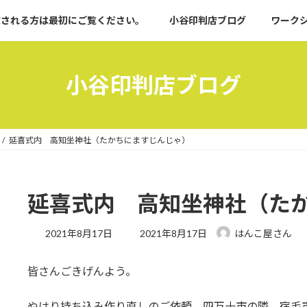
文される方は最初にご覧ください。
小谷印判店ブログ
ワーク
小谷印判店ブログ
延喜式内 高知坐神社（たかちにますじんじゃ）
延喜式内 高知坐神社（た
最
2021年8月17日
2021年8月17日
はんこ屋さん
終
更
皆さんごきげんよう。
新
日
時
やはり持ち込み作り直しのご依頼。四万十市の隣、宿毛