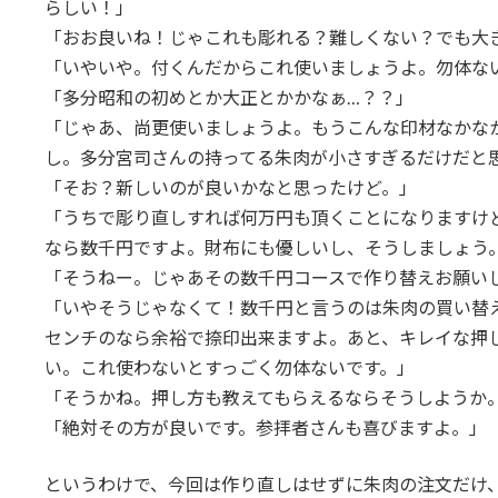
らしい！」
「おお良いね！じゃこれも彫れる？難しくない？でも大
「いやいや。付くんだからこれ使いましょうよ。勿体な
「多分昭和の初めとか大正とかかなぁ…？？」
「じゃあ、尚更使いましょうよ。もうこんな印材なかな
し。多分宮司さんの持ってる朱肉が小さすぎるだけだと
「そお？新しいのが良いかなと思ったけど。」
「うちで彫り直しすれば何万円も頂くことになりますけ
なら数千円ですよ。財布にも優しいし、そうしましょう
「そうねー。じゃあその数千円コースで作り替えお願い
「いやそうじゃなくて！数千円と言うのは朱肉の買い替
センチのなら余裕で捺印出来ますよ。あと、キレイな押
い。これ使わないとすっごく勿体ないです。」
「そうかね。押し方も教えてもらえるならそうしようか
「絶対その方が良いです。参拝者さんも喜びますよ。」
というわけで、今回は作り直しはせずに朱肉の注文だけ