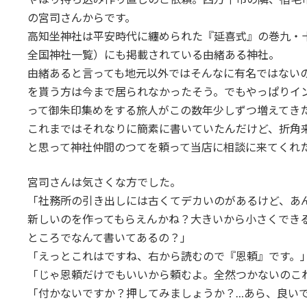
:
の宮司さんからです。
高知坐神社は平安時代に纏められた『延喜式』の巻九・十
全国神社一覧）にも掲載されている由緒ある神社。
由緒あると言っても地元以外ではそんなに有名ではない
を貰う方は今まで居られなかったそう。でもやっぱりイ
って御朱印集めをする旅人がこの数年少しずつ増えてき
これまではそれなりに簡素に書いていたんだけど、折角
と思って神社仲間のつてを頼って当店に相談に来てくれ
宮司さんは気さくな方でした。
「社務所の引き出しには古くてデカいのがあるけど、あ
新しいのを作ってもらえんかね？大きいから小さくでき
ところでなんて書いてあるの？」
「えっとこれはですね、右から読むので『恩頼』です。
「じゃ恩頼だけでもいいから頼むよ。全然つかないのこ
「付かないですか？押してみましょうか？…あら、良い