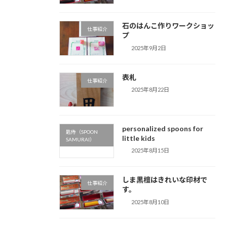
石のはんこ作りワークショッ
仕事紹介
プ
2025年9月2日
表札
仕事紹介
2025年8月22日
personalized spoons for
匙侍（SPOON
little kids
SAMURAI）
2025年8月15日
しま黒檀はきれいな印材で
仕事紹介
す。
2025年8月10日