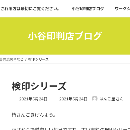
文される方は最初にご覧ください。
小谷印判店ブログ
ワーク
小谷印判店ブログ
英信流居合など
検印シリーズ
検印シリーズ
最
2021年5月24日
2021年5月24日
はんこ屋さん
終
更
皆さんごきげんよう。
新
日
時
雨ばかりで鬱陶しい毎日ですね。古い書籍の検印シリー