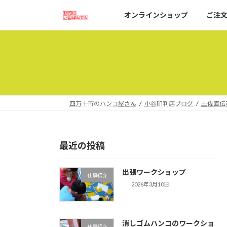
コ
ナ
オンラインショップ
ご注
ン
ビ
テ
ゲ
ン
ー
ツ
シ
へ
ョ
ス
ン
キ
に
ッ
移
四万十市のハンコ屋さん
小谷印判店ブログ
土佐直伝
プ
動
最近の投稿
出張ワークショップ
仕事紹介
2026年3月10日
消しゴムハンコのワークショ
仕事紹介