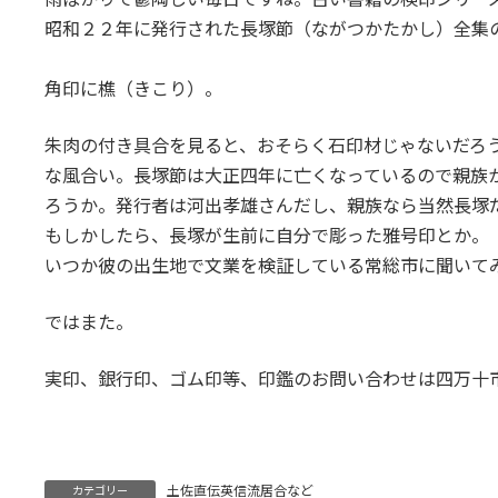
:
昭和２２年に発行された長塚節（ながつかたかし）全集
角印に樵（きこり）。
朱肉の付き具合を見ると、おそらく石印材じゃないだろ
な風合い。長塚節は大正四年に亡くなっているので親族
ろうか。発行者は河出孝雄さんだし、親族なら当然長塚
もしかしたら、長塚が生前に自分で彫った雅号印とか。
いつか彼の出生地で文業を検証している常総市に聞いて
ではまた。
実印、銀行印、ゴム印等、印鑑のお問い合わせは四万十
土佐直伝英信流居合など
カテゴリー