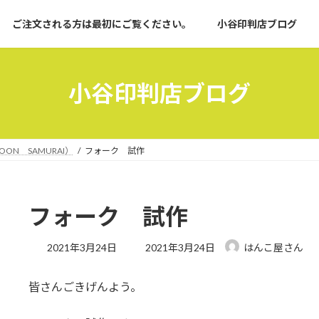
ご注文される方は最初にご覧ください。
小谷印判店ブログ
小谷印判店ブログ
OON SAMURAI）
フォーク 試作
フォーク 試作
最
2021年3月24日
2021年3月24日
はんこ屋さん
終
更
皆さんごきげんよう。
新
日
時