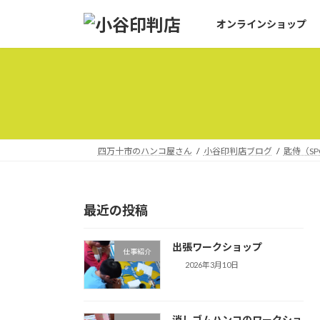
コ
ナ
オンラインショップ
ン
ビ
テ
ゲ
ン
ー
ツ
シ
へ
ョ
ス
ン
キ
に
ッ
移
四万十市のハンコ屋さん
小谷印判店ブログ
匙侍（SP
プ
動
最近の投稿
出張ワークショップ
仕事紹介
2026年3月10日
消しゴムハンコのワークショ