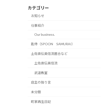
カテゴリー
お知らせ
仕事紹介
Our business.
匙侍（SPOON SAMURAI）
土佐直伝英信流居合など
土佐直伝英信流
武道教室
店主の独り言
未分類
町家再生日記