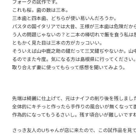
フォークの試作です。
:
これも桜。歯の数は三本。
三本歯と四本歯、どちらが使い易いんだろうか。
パスタの国イタリアでは大昔、王様が三本歯は危険だか
う人の問題じゃないの？と二本の棒切れで飯を食う私は
ともかく見た目は三本の方がカッコいい。
そういえば山中鹿之助の鑓だって三叉鑓ぢやないか。山
るのでまた今度。気になる方は島根県に行ってください
取り合えず妻に使ってもらって感想を聞いてみよう。
先端は綺麗に仕上げて、元はナイフの削り後を残しまし
全体的にキチっと作ったら手作りの風合いが無くなって
作為的になってもうるさいし。残す頃合いが難しいです
さっき友人のUちゃんが店に来たので、この試作品を見