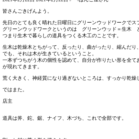
終
更
皆さんごきげんよう。
新
日
先日のとても良く晴れた日曜日にグリーンウッドワークでス
時
グリーンウッドワークというのは グリーンウッド＝生木 
:
つまり生木で暮らしの道具をつくる木工のことです。
生木は乾燥木とちがって、反ったり、曲がったり、縮んだり
でも、それは木が生きているということ。
一本ずつちがう木の個性を認めて、自分が作りたい形を全て
が現れてきます。
荒く大きく、神経質になり過ぎないところは、すっかり乾燥
ではまた。
店主
道具は斧、鉈、鋸、ナイフ、木づち、これで全部です。