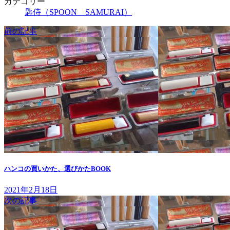
カテゴリー
匙侍（SPOON SAMURAI）
前の記事
ハンコの買いかた、選びかたBOOK
2021年2月18日
次の記事