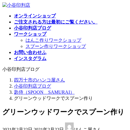
コ
ナ
ン
ビ
オンラインショップ
テ
ゲ
ご注文される方は最初にご覧ください。
ン
ー
小谷印判店ブログ
ツ
シ
ワークショップ
へ
ョ
はんこ作りワークショップ
ス
ン
スプーン作りワークショップ
キ
に
お問い合わせふ
ッ
移
インスタグラム
プ
動
小谷印判店ブログ
四万十市のハンコ屋さん
小谷印判店ブログ
匙侍（SPOON SAMURAI）
グリーンウッドワークでスプーン作り
グリーンウッドワークでスプーン作
最
2021年2月22日
2021年2月22日
はんこ屋さん