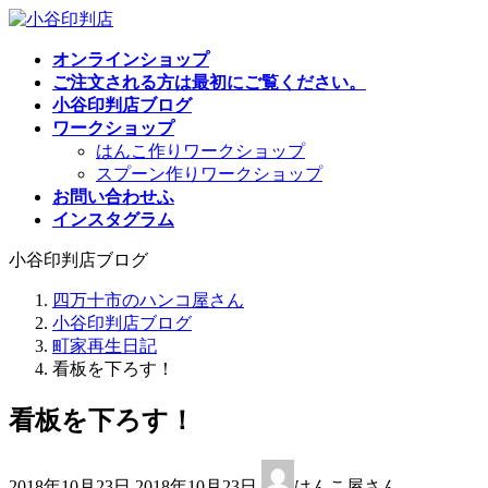
コ
ナ
ン
ビ
オンラインショップ
テ
ゲ
ご注文される方は最初にご覧ください。
ン
ー
小谷印判店ブログ
ツ
シ
ワークショップ
へ
ョ
はんこ作りワークショップ
ス
ン
スプーン作りワークショップ
キ
に
お問い合わせふ
ッ
移
インスタグラム
プ
動
小谷印判店ブログ
四万十市のハンコ屋さん
小谷印判店ブログ
町家再生日記
看板を下ろす！
看板を下ろす！
最
2018年10月23日
2018年10月23日
はんこ屋さん