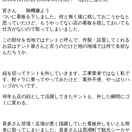
終
更
皆さん 御機嫌よう
新
ついに看板を下しました。何と無く後に残しておこうかなと
日
思っていたけど、もうやってない店の看板を残しておいても
時
仕方がないので取ってしまいました。
:
この部分を当地ではテントと呼んで、作製・設置してくれる
お店はテント屋さんと言うのだけど他の地域では何て名前な
んだろうか。
紐を切ってテントを外していきます。工事業者ではなく私で
す。軽トラに乗ってやってみたけど、案外不便。やっぱりハ
シゴがいいです。
何年も店の顔として活躍してきたテントも、外した瞬間にゴ
ミに変わる。
喜多さん登場！足場が悪く躊躇していた看板外しをいとも簡
単に取ってしまいました。喜多さんは黒潮町で観光シーカヤ