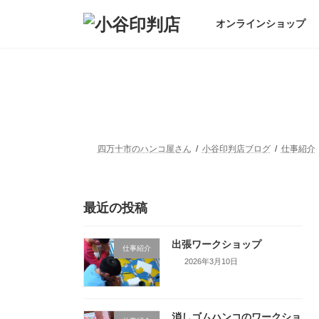
コ
ナ
ン
ビ
オンラインショップ
テ
ゲ
ン
ー
ツ
シ
へ
ョ
ス
ン
キ
に
ッ
移
プ
動
四万十市のハンコ屋さん
小谷印判店ブログ
仕事紹介
最近の投稿
出張ワークショップ
仕事紹介
2026年3月10日
消しゴムハンコのワークショ