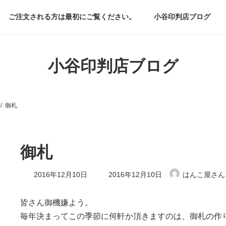
ご注文される方は最初にご覧ください。
小谷印判店ブログ
小谷印判店ブログ
御札
御札
最
2016年12月10日
2016年12月10日
はんこ屋さん
終
更
新
皆さん御機嫌よう。
日
毎年決まってこの季節に何軒か頂きますのは、御札の作
時
: