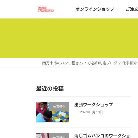
コ
ナ
オンラインショップ
ご注
ン
ビ
テ
ゲ
ン
ー
ツ
シ
へ
ョ
ス
ン
キ
に
ッ
移
四万十市のハンコ屋さん
小谷印判店ブログ
仕事紹介
プ
動
最近の投稿
出張ワークショップ
仕事紹介
2026年3月10日
消しゴムハンコのワークショ
仕事紹介