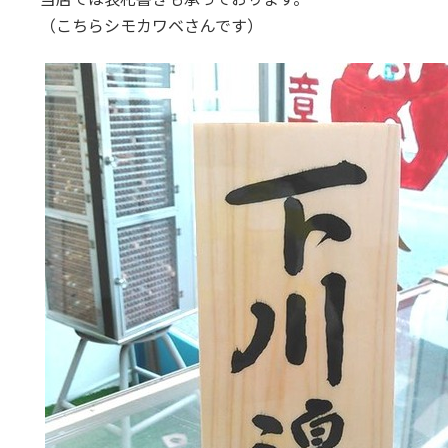
:
（こちらシモカワベさんです）