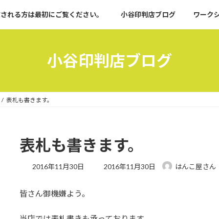
文される方は最初にご覧ください。
小谷印判店ブログ
ワーク
小谷印判店ブログ
表札も書きます。
表札も書きます。
最
2016年11月30日
2016年11月30日
はんこ屋さん
終
更
皆さん御機嫌よう。
新
日
時
当店では表札書きも承っております。