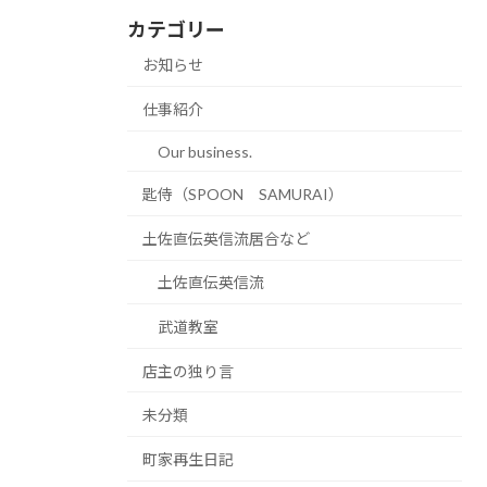
カテゴリー
お知らせ
仕事紹介
Our business.
匙侍（SPOON SAMURAI）
土佐直伝英信流居合など
土佐直伝英信流
武道教室
店主の独り言
未分類
町家再生日記