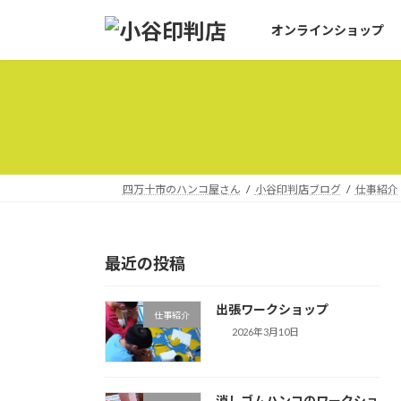
コ
ナ
オンラインショップ
ン
ビ
テ
ゲ
ン
ー
ツ
シ
へ
ョ
ス
ン
キ
に
ッ
移
四万十市のハンコ屋さん
小谷印判店ブログ
仕事紹介
プ
動
最近の投稿
出張ワークショップ
仕事紹介
2026年3月10日
消しゴムハンコのワークショ