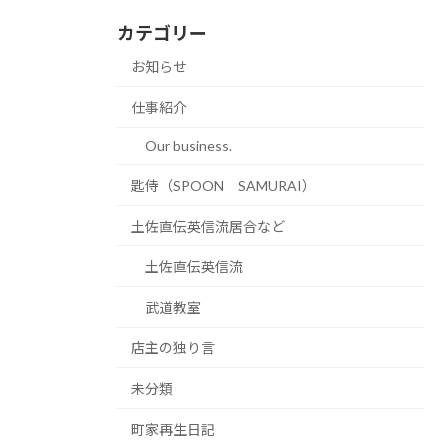
カテゴリー
お知らせ
仕事紹介
Our business.
匙侍（SPOON SAMURAI）
土佐直伝英信流居合など
土佐直伝英信流
武道教室
店主の独り言
未分類
町家再生日記