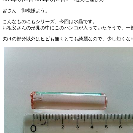
終
更
皆さん 御機嫌よう。
新
日
こんなものにもシリーズ、今回は水晶です。
時
お祖父さんの形見の中にこのハンコが入っていたそうで、一
:
欠けの部分以外はヒビも無くとても綺麗なので、少し短くな