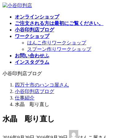
コ
ナ
ン
ビ
オンラインショップ
テ
ゲ
ご注文される方は最初にご覧ください。
ン
ー
小谷印判店ブログ
ツ
シ
ワークショップ
へ
ョ
はんこ作りワークショップ
ス
ン
スプーン作りワークショップ
キ
に
お問い合わせふ
ッ
移
インスタグラム
プ
動
小谷印判店ブログ
四万十市のハンコ屋さん
小谷印判店ブログ
仕事紹介
水晶 彫り直し
水晶 彫り直し
最
2016年9月29日
2016年9月29日
はんこ屋さん