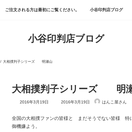
ご注文される方は最初にご覧ください。
小谷印判店ブログ
小谷印判店ブログ
大相撲判子シリーズ 明瀬山
大相撲判子シリーズ 明
最
2016年3月19日
2016年3月19日
はんこ屋さん
終
更
新
全国の大相撲ファンの皆様と まだそうでない皆様 特
日
御機嫌よう。
時
: