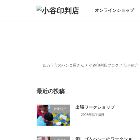
コ
ナ
ン
ビ
オンラインショップ
テ
ゲ
ン
ー
ツ
シ
へ
ョ
ス
ン
キ
に
ッ
移
プ
動
四万十市のハンコ屋さん
小谷印判店ブログ
仕事紹介
最近の投稿
出張ワークショップ
仕事紹介
2026年3月10日
消しゴムハンコのワークショ