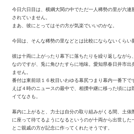
今日六日目は、横綱大関の中でただ一人稀勢の里が六連
されていません。
まあ、彼にとってはその方が気楽でいいのかな。
今回は、そんな稀勢の里などとは比較にならないくらい
彼は十両に上がったり幕下に落ちたりを繰り返しながら
なのですが、兎に角ひたすらに地味。愛知県春日井市出
ません。
番付は東前頭１６枚目いわゆる幕尻つまり幕内一番下で
えば４時のニュースの最中で、相撲中継に移った頃には
イてなさも。
幕内に上がると、力士は自分の取り組みがくる間、土俵
に座って待てるようになるというのが十両から出世した
とご親戚の方が記念に作ってくれたそうです。