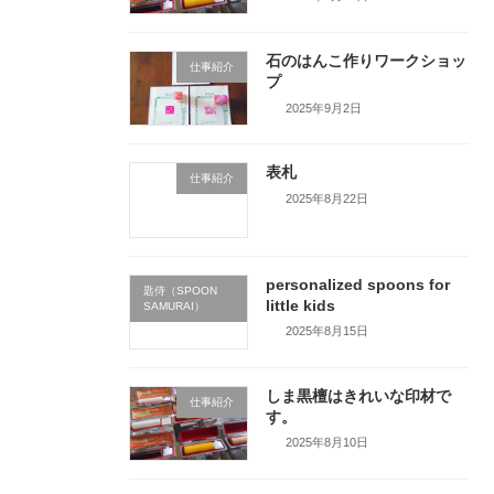
石のはんこ作りワークショッ
仕事紹介
プ
2025年9月2日
表札
仕事紹介
2025年8月22日
personalized spoons for
匙侍（SPOON
little kids
SAMURAI）
2025年8月15日
しま黒檀はきれいな印材で
仕事紹介
す。
2025年8月10日