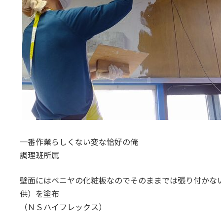
一番作業らしくない変な恰好の俺
調理班所属
壁面にはベニヤの化粧板なのでそのままでは張り付かな
供）を塗布
（ＮＳハイフレックス）