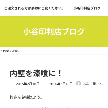
ご注文される方は最初にご覧ください。
小谷印判店ブログ
小谷印判店ブログ
内壁を漆喰に！
内壁を漆喰に！
最
2016年2月18日
2016年2月18日
はんこ屋さん
終
更
皆さん御機嫌よう。
新
日
時