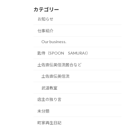
カテゴリー
お知らせ
仕事紹介
Our business.
匙侍（SPOON SAMURAI）
土佐直伝英信流居合など
土佐直伝英信流
武道教室
店主の独り言
未分類
町家再生日記