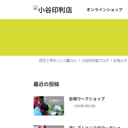
コ
ナ
オンラインショップ
ン
ビ
テ
ゲ
ン
ー
ツ
シ
へ
ョ
ス
ン
キ
に
ッ
移
四万十市のハンコ屋さん
小谷印判店ブログ
お知らせ
プ
動
最近の投稿
出張ワークショップ
仕事紹介
2026年3月10日
消しゴムハンコのワークショ