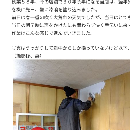
創業５８年、今の店舗で３０年余年になる当店は、経年
:
を機に先日、壁に漆喰を塗り込みました。
前日は春一番の吹く大荒れの天気でしたが、当日はとて
当日の朝７時に声をかけたにも関わらず快く手伝いに来
作業はこんな感じで進んでいきました。
写真はうっかりして途中からしか撮っていないけど以下
（撮影係、妻）