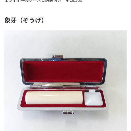
１５ｍｍ特製ケースと錦袋付き ￥28,500
象牙（ぞうげ）